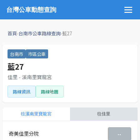
台灣公車動態查詢
›
›
首頁
台南市公車路線查詢
藍27
台南市
市區公車
藍27
佳里 - 溪南里寶龍宮
路線資訊
路線地圖
往
溪南里寶龍宮
往
佳里
奇美佳里分院
--