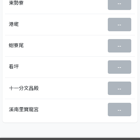
東勢寮
--
港墘
--
蚶寮尾
--
看坪
--
十一分文昌殿
--
溪南里寶龍宮
--