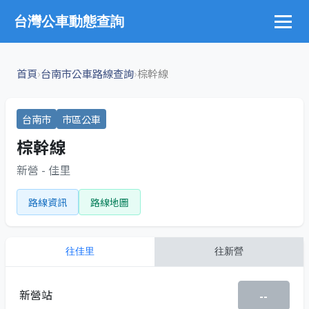
台灣公車動態查詢
›
›
首頁
台南市公車路線查詢
棕幹線
台南市
市區公車
棕幹線
新營 - 佳里
路線資訊
路線地圖
往
佳里
往
新營
新營站
--