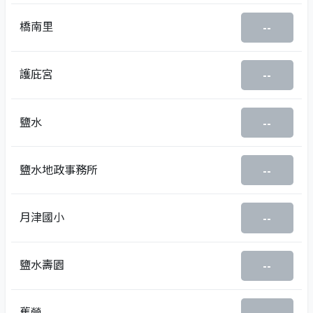
橋南里
--
護庇宮
--
鹽水
--
鹽水地政事務所
--
月津國小
--
鹽水壽園
--
舊營