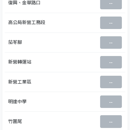
復興、金華路口
--
高公局新營工務段
--
茄苳腳
--
新營轉運站
--
新營工業區
--
明達中學
--
竹圍尾
--