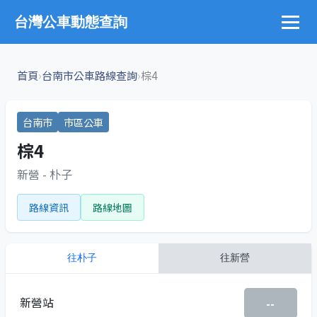
台灣公車動態查詢
›
›
首頁
台南市公車路線查詢
棕4
台南市
市區公車
棕4
新營 - 朴子
路線資訊
路線地圖
往
朴子
往
新營
新營站
--