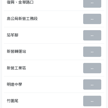
復興、金華路口
--
高公局新營工務段
--
茄苳腳
--
新營轉運站
--
新營工業區
--
明達中學
--
竹圍尾
--