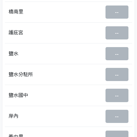
橋南里
--
護庇宮
--
鹽水
--
鹽水分駐所
--
鹽水國中
--
岸內
--
義中里