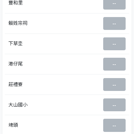
豐和里
--
賴姓宗祠
--
下草坔
--
港仔尾
--
莊禮寮
--
大山國小
--
埤頭
--