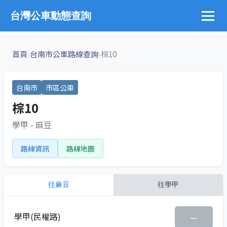
台灣公車動態查詢
›
›
首頁
台南市公車路線查詢
棕10
台南市
市區公車
棕10
學甲 - 麻豆
路線資訊
路線地圖
往
麻豆
往
學甲
學甲(民權路)
--