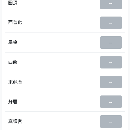
圓頂
--
西善化
--
烏橋
--
西衛
--
東蘇厝
--
蘇厝
--
真護宮
--