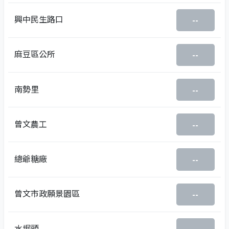
興中民生路口
--
麻豆區公所
--
南勢里
--
曾文農工
--
總爺糖廠
--
曾文市政願景園區
--
水堀頭