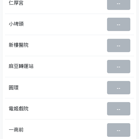
仁厚宮
--
小埤頭
--
新樓醫院
--
麻豆轉運站
--
圓環
--
電姬戲院
--
一商前
--