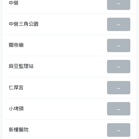
中營
--
中營三角公園
--
關帝廟
--
麻豆監理站
--
仁厚宮
--
小埤頭
--
新樓醫院
--