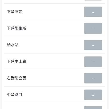
下營廟前
--
下營衛生所
--
給水站
--
下營中山路
--
右武衛公園
--
中營路口
--