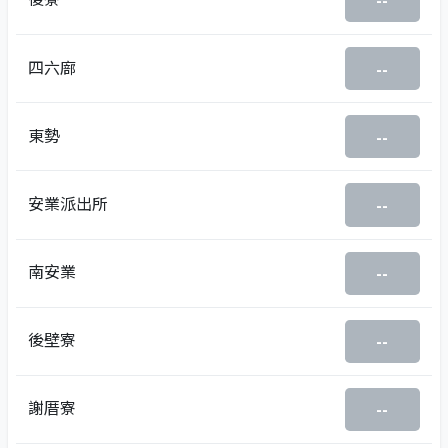
--
四六廍
--
東勢
--
安業派出所
--
南安業
--
後壁寮
--
謝厝寮
--