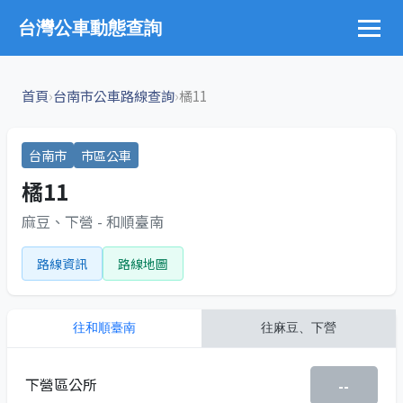
台灣公車動態查詢
›
›
首頁
台南市公車路線查詢
橘11
台南市
市區公車
橘11
麻豆、下營 - 和順臺南
路線資訊
路線地圖
往
和順臺南
往
麻豆、下營
下營區公所
--