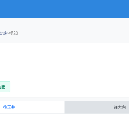
›
查詢
橘20
地圖
往
玉井
往
大內