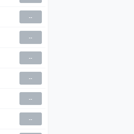
--
--
--
--
--
--