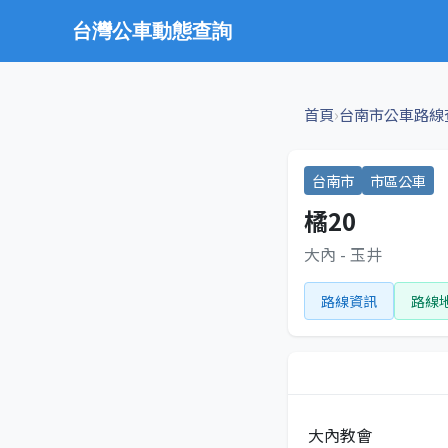
台灣公車動態查詢
›
首頁
台南市公車路線
台南市
市區公車
橘20
大內 - 玉井
路線資訊
路線
大內教會