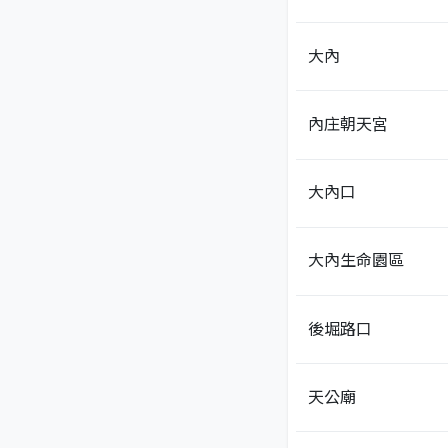
大內
內庄朝天宮
大內口
大內生命園區
後堀路口
天公廟