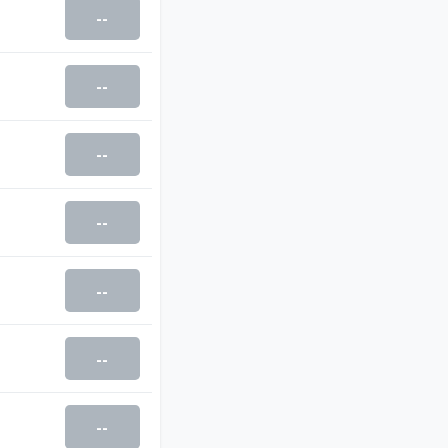
--
--
--
--
--
--
--