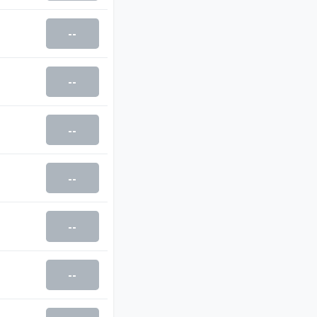
--
--
--
--
--
--