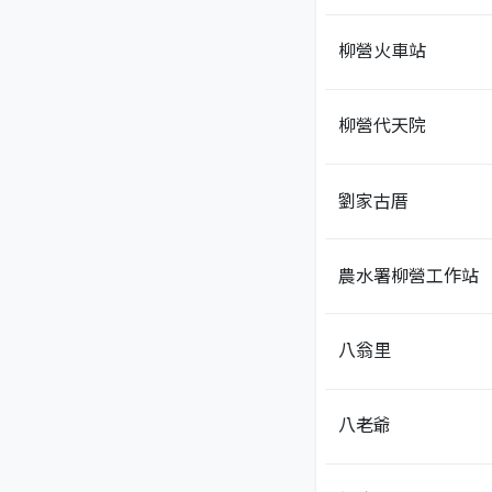
柳營火車站
柳營代天院
劉家古厝
農水署柳營工作站
八翁里
八老爺