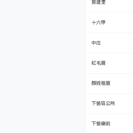
賀建里
十六甲
中庄
紅毛厝
顏姓祖厝
下營區公所
下營廟前