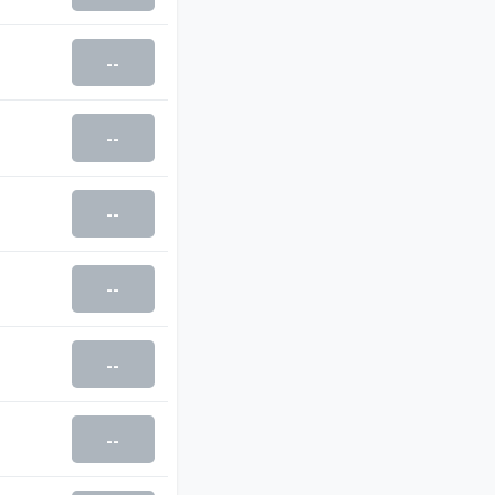
--
--
--
--
--
--