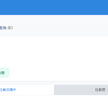
›
查詢
黃5
地圖
往
麻豆國中
往
新營