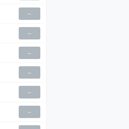
--
--
--
--
--
--