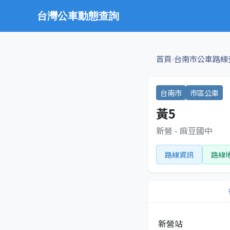
台灣公車動態查詢
›
首頁
台南市公車路線
台南市
市區公車
黃5
新營 - 麻豆國中
路線資訊
路線
新營站