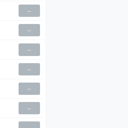
--
--
--
--
--
--
--