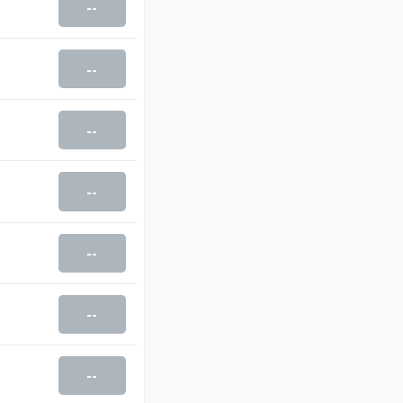
--
--
--
--
--
--
--