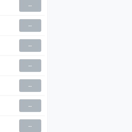
--
--
--
--
--
--
--