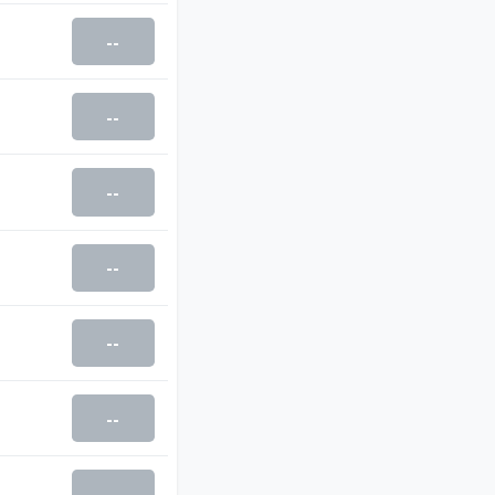
--
--
--
--
--
--
--