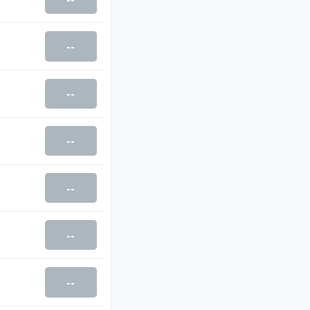
--
--
--
--
--
--