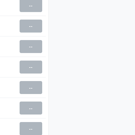
--
--
--
--
--
--
--