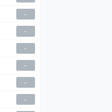
--
--
--
--
--
--