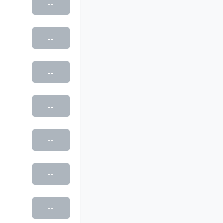
--
--
--
--
--
--
--