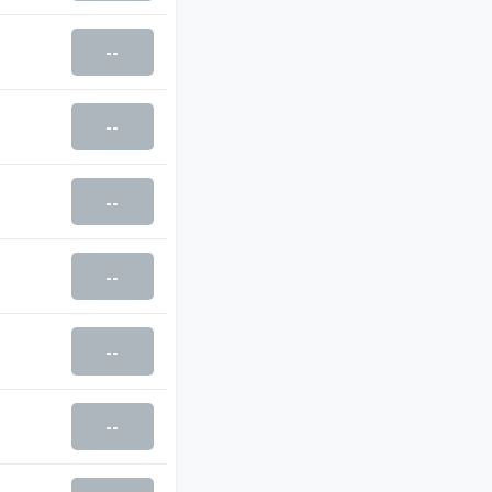
--
--
--
--
--
--