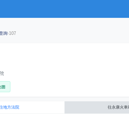
›
查詢
107
法院
地圖
往
地方法院
往
永康火車