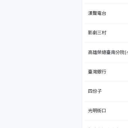
漢聲電台
影劇三村
高雄榮總臺南分院(
臺灣銀行
四份子
光明街口