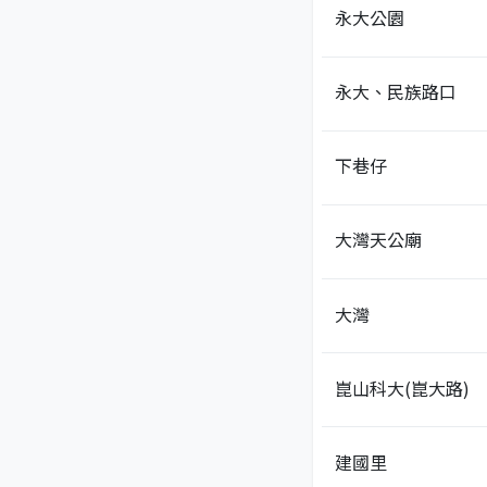
永大公園
永大、民族路口
下巷仔
大灣天公廟
大灣
崑山科大(崑大路)
建國里