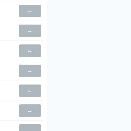
--
--
--
--
--
--
--