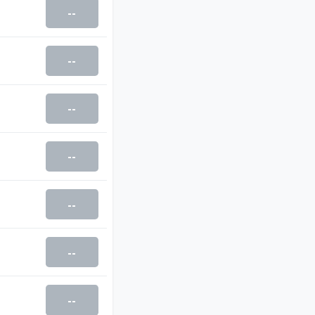
--
--
--
--
--
--
--