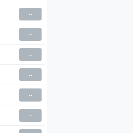
--
--
--
--
--
--