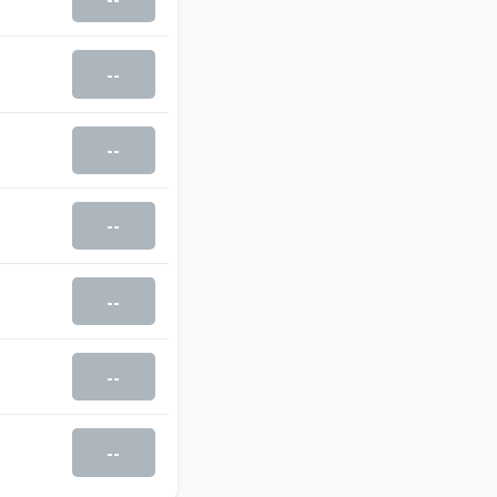
--
--
--
--
--
--