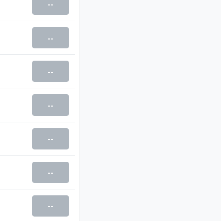
--
--
--
--
--
--
--