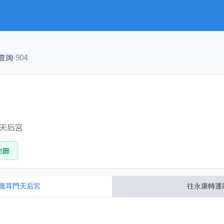
›
查詢
904
門天后宮
地圖
鹿耳門天后宮
往
永康轉運