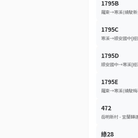
1795B
羅東→寒溪(繞駛新
1795C
寒溪→順安國中[經
1795D
順安國中→寒溪[經
1795E
羅東→寒溪(繞駛梅
472
岳明新村 - 宜蘭轉
綠28