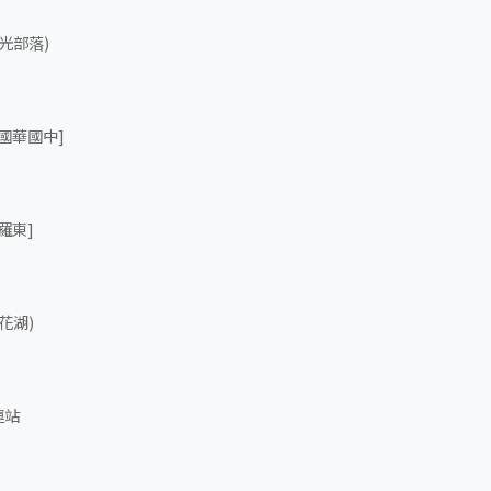
光部落)
國華國中]
羅東]
花湖)
運站