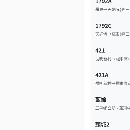
1792A
羅東→天送埤(經三
1792C
天送埤→羅東(經三
421
岳明新村→羅東高
421A
岳明新村→羅東高
藍線
三星鄉公所 - 羅東
頭城2