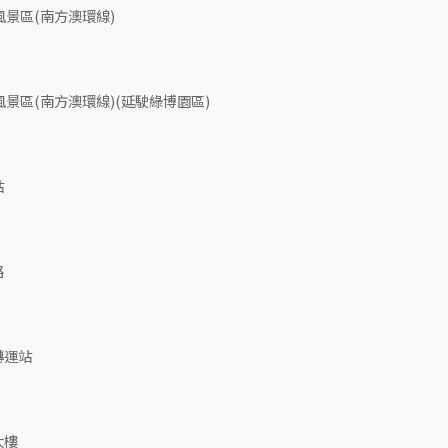
景區(南方澳環線)
景區(南方澳環線)(延駛綠博園區)
站
路
轉運站
大樓