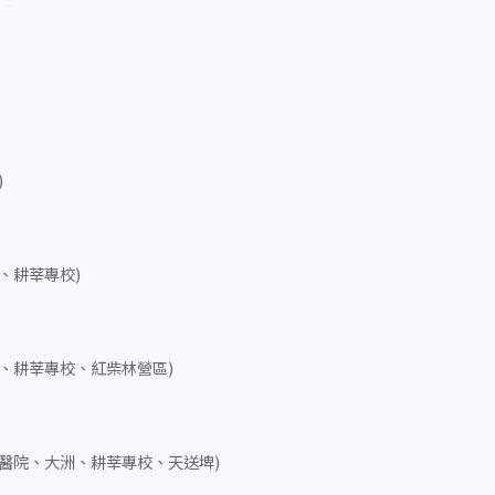
)
、耕莘專校)
、耕莘專校、紅柴林營區)
醫院、大洲、耕莘專校、天送埤)