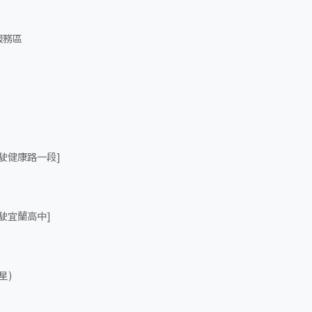
服務區
駛健康路一段]
駛宜蘭高中]
星)