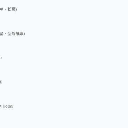
星、松羅)
星、聖母護專)
中
商
中山公園