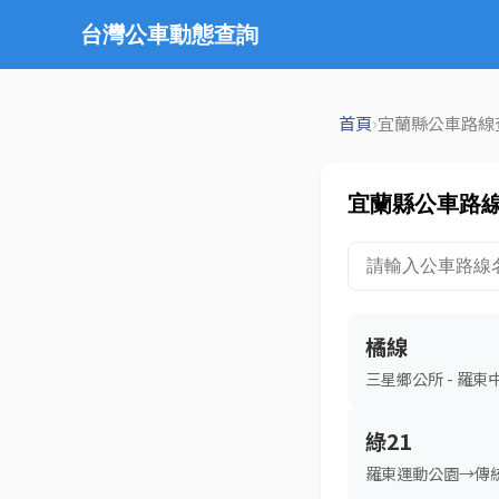
台灣公車動態查詢
›
首頁
宜蘭縣公車路線
宜蘭縣公車路
橘線
三星鄉公所 - 羅東
綠21
羅東運動公園→傳統