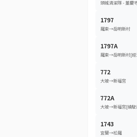
頭城清潔隊 - 董慶
1797
羅東→岳明新村
1797A
羅東→岳明新村[經
772
大坡→新福宮
772A
大坡→新福宮[繞駛
1743
宜蘭→松羅