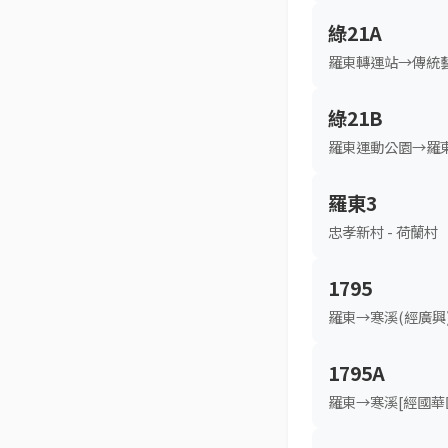
綠21A
羅東轉運站→傳統
綠21B
羅東運動公園→羅
羅東3
忠孝新村 - 荷蘭村
1795
羅東→寒溪(經廣興
1795A
羅東→寒溪[經國華