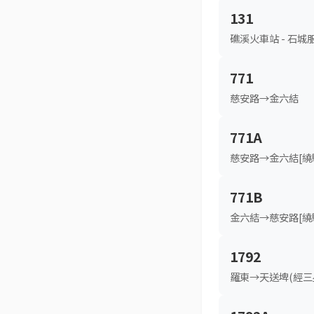
131
礁溪火車站 - 石城
771
慈安路→金六結
771A
慈安路→金六結[繞
771B
金六結→慈安路[繞
1792
羅東→天送埤(經三