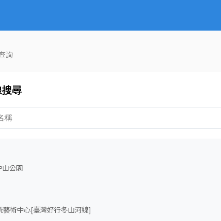
查詢
線搜尋
中山公園
藝術中心[臺灣好行冬山河線]