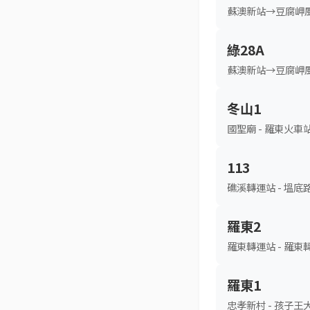
蘇澳新站→豆腐岬風
綠28A
蘇澳新站→豆腐岬風
冬山1
國聖廟 - 羅東火車
113
礁溪轉運站 - 塭底
羅東2
羅東轉運站 - 羅東
羅東1
忠孝新村 - 孩子王