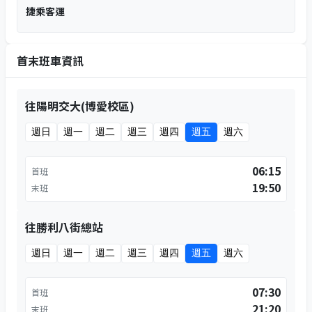
捷乘客運
首末班車資訊
往陽明交大(博愛校區)
週日
週一
週二
週三
週四
週五
週六
06:15
首班
19:50
末班
往勝利八街總站
週日
週一
週二
週三
週四
週五
週六
07:30
首班
21:20
末班