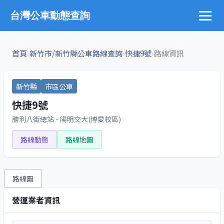
台灣公車動態查詢
›
›
›
首頁
新竹市/新竹縣公車路線查詢
快捷9號
路線資訊
新竹縣
市區公車
快捷9號
勝利八街總站 - 陽明交大(博愛校區)
路線動態
路線地圖
路線圖
營運業者資訊