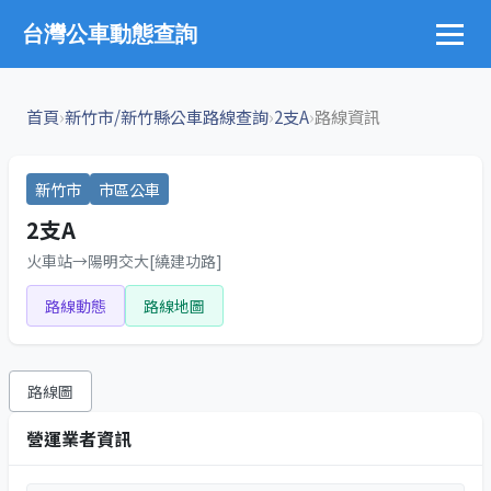
台灣公車動態查詢
›
›
›
首頁
新竹市/新竹縣公車路線查詢
2支A
路線資訊
新竹市
市區公車
2支A
火車站→陽明交大[繞建功路]
路線動態
路線地圖
路線圖
營運業者資訊