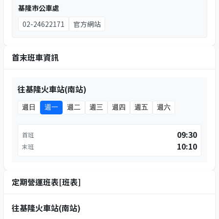
基隆市公車處
02-24622171
官方網站
首末班車資訊
往基隆火車站(南站)
週日
週一
週二
週三
週四
週五
週六
09:30
首班
10:10
末班
定期營運班表[班表]
往基隆火車站(南站)