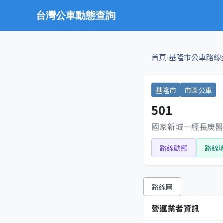
台灣公車動態查詢
›
首頁
基隆市公車路線
基隆市
市區公車
501
國家新城—經長庚醫
路線動態
路線
路線圖
營運業者資訊