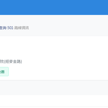
›
›
查詢
501
路線資訊
院(經麥金路)
地圖