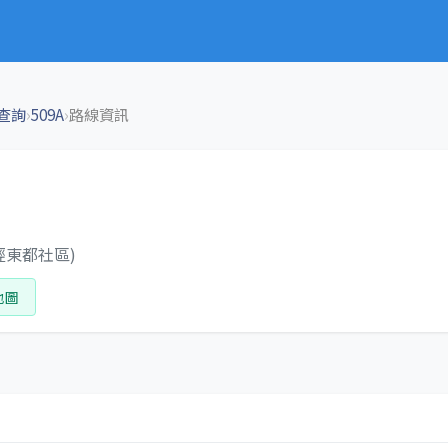
›
›
查詢
509A
路線資訊
經東都社區)
地圖