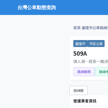
台灣公車動態查詢
›
首頁
基隆市公車路線
基隆市
市區公車
509A
情人湖—經安一路(
路線動態
路線
路線圖
營運業者資訊