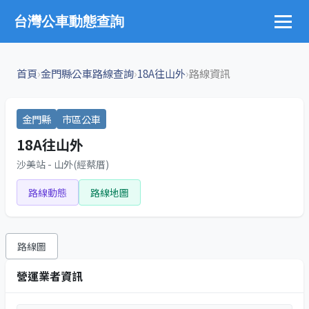
台灣公車動態查詢
›
›
›
首頁
金門縣公車路線查詢
18A往山外
路線資訊
金門縣
市區公車
18A往山外
沙美站 - 山外(經蔡厝)
路線動態
路線地圖
路線圖
營運業者資訊