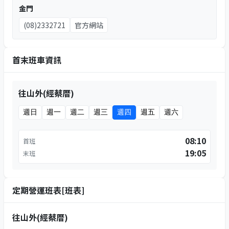
金門
(08)2332721
官方網站
首末班車資訊
往山外(經蔡厝)
週日
週一
週二
週三
週四
週五
週六
08:10
首班
19:05
末班
定期營運班表[班表]
往山外(經蔡厝)