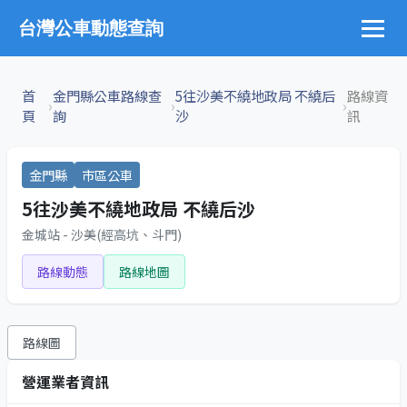
台灣公車動態查詢
首
金門縣公車路線查
5往沙美不繞地政局 不繞后
路線資
›
›
›
頁
詢
沙
訊
金門縣
市區公車
5往沙美不繞地政局 不繞后沙
金城站 - 沙美(經高坑、斗門)
路線動態
路線地圖
路線圖
營運業者資訊