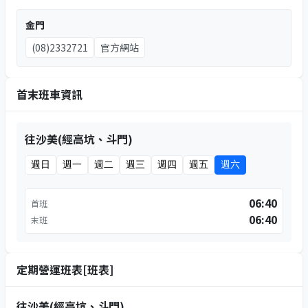
金門
(08)2332721
官方網站
首末班車資訊
往沙美(經高坑、斗門)
週日
週一
週二
週三
週四
週五
週六
06:40
首班
06:40
末班
定期營運班表[班表]
往沙美(經高坑、斗門)