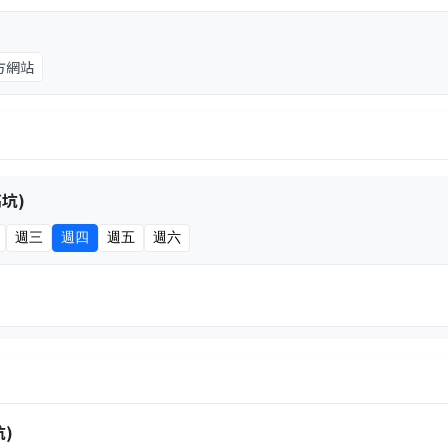
方網站
坑)
週三
週四
週五
週六
)