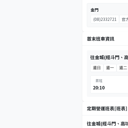
金門
(08)2332721
官
首末班車資訊
往金城(經斗門、高
週日
週一
週二
首班
20:10
定期營運班表[班表]
往金城(經斗門、高坑