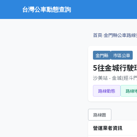
台灣公車動態查詢
›
首頁
金門縣公車路線
金門縣
市區公車
5往金城行駛
沙美站 - 金城(經斗
路線動態
路線
路線圖
營運業者資訊