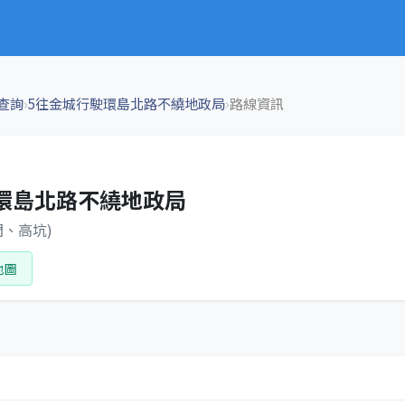
›
›
查詢
5往金城行駛環島北路不繞地政局
路線資訊
環島北路不繞地政局
門、高坑)
地圖