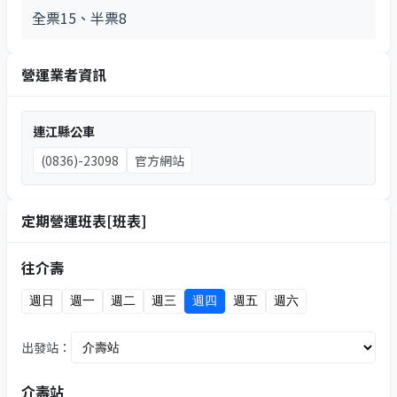
全票15、半票8
營運業者資訊
連江縣公車
(0836)-23098
官方網站
定期營運班表[班表]
往介壽
週日
週一
週二
週三
週四
週五
週六
出發站：
介壽站