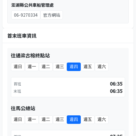
澎湖縣公共車船管理處
06-9270334
官方網站
首末班車資訊
往通梁古榕終點站
週日
週一
週二
週三
週四
週五
週六
06:35
首班
06:35
末班
往馬公總站
週日
週一
週二
週三
週四
週五
週六