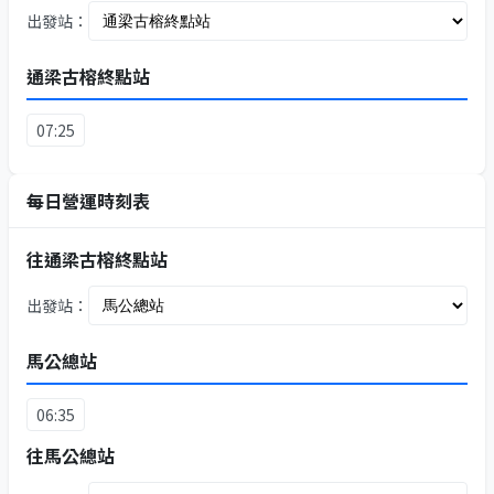
出發站：
通梁古榕終點站
07:25
每日營運時刻表
往通梁古榕終點站
出發站：
馬公總站
06:35
往馬公總站