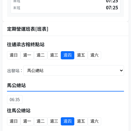
07:25
首班
07:25
末班
定期營運班表[班表]
往通梁古榕終點站
週日
週一
週二
週三
週四
週五
週六
出發站：
馬公總站
06:35
往馬公總站
週日
週一
週二
週三
週四
週五
週六