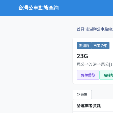
台灣公車動態查詢
›
首頁
澎湖縣公車路線
澎湖縣
市區公車
23G
馬公→沙港→馬公[18
路線動態
路線
路線圖
營運業者資訊