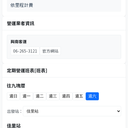
依里程計費
營運業者資訊
興南客運
06-265-3121
官方網站
定期營運班表[班表]
往九塊厝
週日
週一
週二
週三
週四
週五
週六
出發站：
佳里站