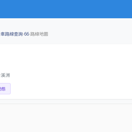
›
›
公車路線查詢
66
路線地圖
→溪洲
動態