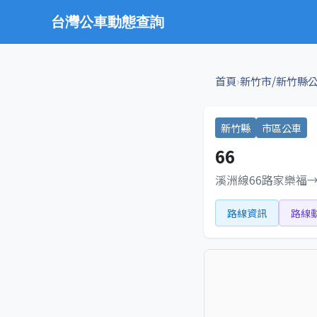
台灣公車動態查詢
›
首頁
新竹市/新竹縣
新竹縣
市區公車
66
溪洲線66路家樂福
路線資訊
路線