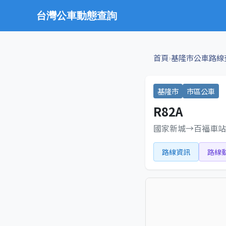
台灣公車動態查詢
›
首頁
基隆市公車路線
基隆市
市區公車
R82A
國家新城→百福車站
路線資訊
路線