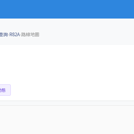
›
›
查詢
R82A
路線地圖
動態