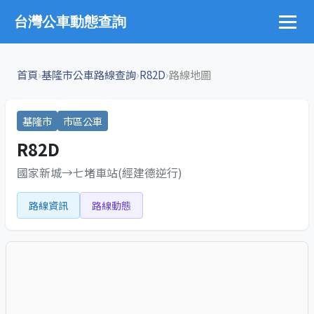
台灣公車動態查詢
›
›
›
首頁
基隆市公車路線查詢
R82D
路線地圖
基隆市
市區公車
R82D
國家新城→七堵車站(經建德逆行)
路線資訊
路線動態