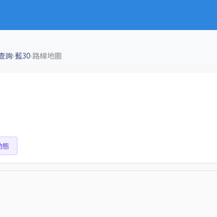
›
›
查詢
藍30
路線地圖
動態