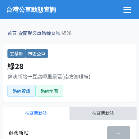
台灣公車動態查詢
›
›
首頁
宜蘭縣公車路線查詢
綠28
宜蘭縣
市區公車
綠28
蘇澳新站→豆腐岬風景區(南方澳環線)
路線資訊
路線地圖
往
蘇澳新站
往
蘇澳新站
蘇澳新站
--