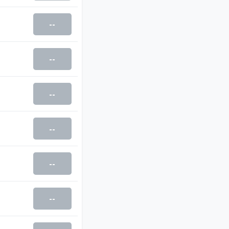
--
--
--
--
--
--