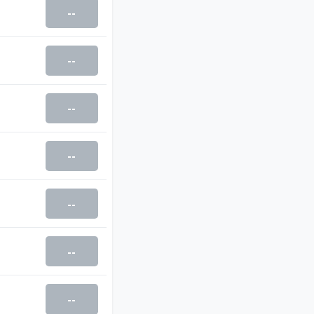
--
--
--
--
--
--
--