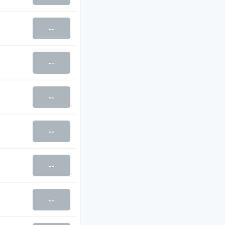
--
--
--
--
--
--