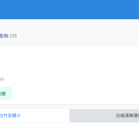
›
查詢
191
國小
地圖
往
竹安國小
往
礁溪轉運