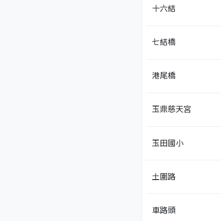
十六結
七結橋
港尾橋
玉鼎慈天宮
玉田國小
土圍路
車路頭