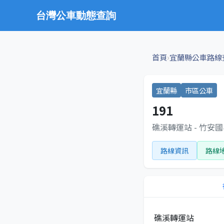
台灣公車動態查詢
›
首頁
宜蘭縣公車路線
宜蘭縣
市區公車
191
礁溪轉運站 - 竹安
路線資訊
路線
礁溪轉運站