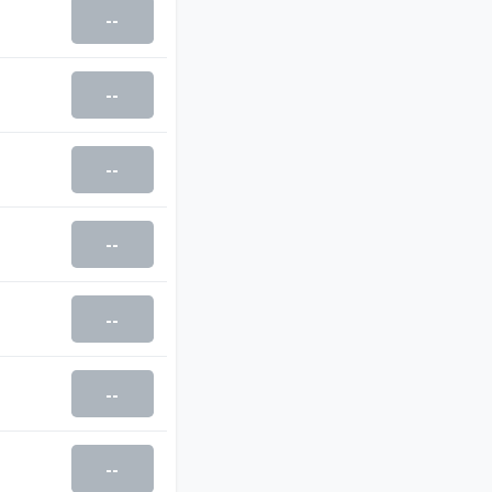
--
--
--
--
--
--
--