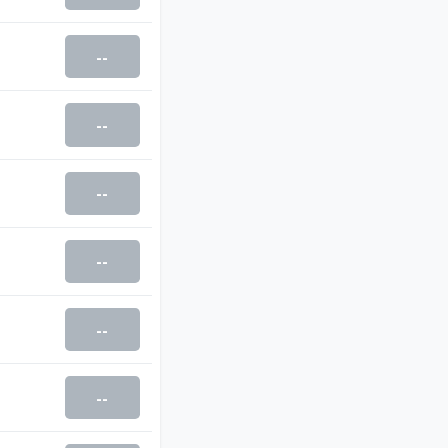
--
--
--
--
--
--