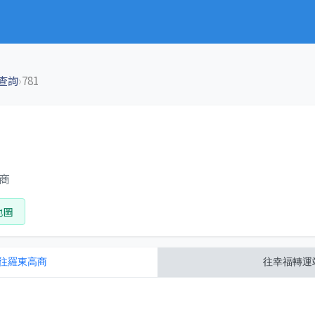
›
查詢
781
高商
地圖
往
羅東高商
往
幸福轉運