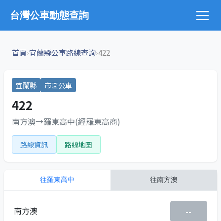
台灣公車動態查詢
›
›
首頁
宜蘭縣公車路線查詢
422
宜蘭縣
市區公車
422
南方澳→羅東高中(經羅東高商)
路線資訊
路線地圖
往
羅東高中
往
南方澳
南方澳
--