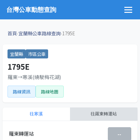
台灣公車動態查詢
›
›
首頁
宜蘭縣公車路線查詢
1795E
宜蘭縣
市區公車
1795E
羅東→寒溪(繞駛梅花湖)
路線資訊
路線地圖
往
寒溪
往
羅東轉運站
羅東轉運站
--