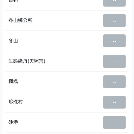
--
冬山鄉公所
--
冬山
--
生態綠舟(天照宮)
--
楓橋
--
珍珠村
--
砂港
--