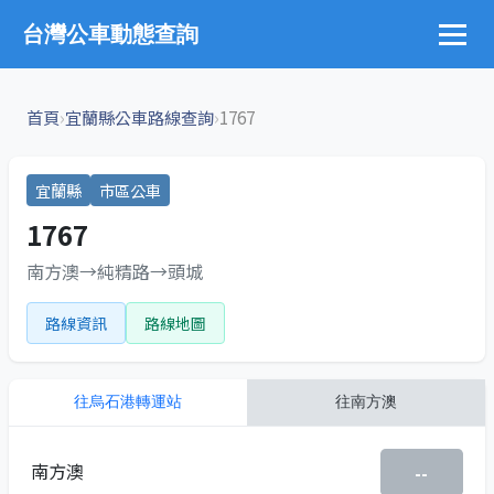
台灣公車動態查詢
›
›
首頁
宜蘭縣公車路線查詢
1767
宜蘭縣
市區公車
1767
南方澳→純精路→頭城
路線資訊
路線地圖
往
烏石港轉運站
往
南方澳
南方澳
--