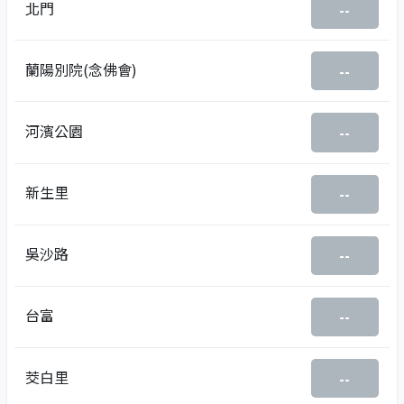
北門
--
蘭陽別院(念佛會)
--
河濱公園
--
新生里
--
吳沙路
--
台富
--
茭白里
--