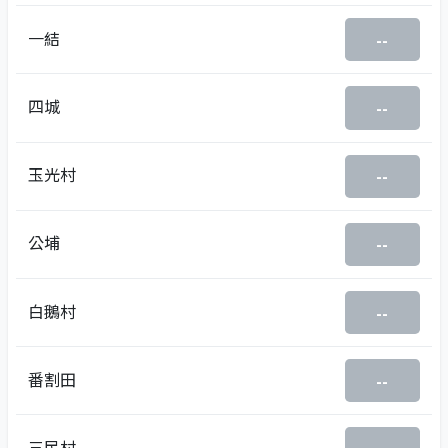
一結
--
四城
--
玉光村
--
公埔
--
白鵝村
--
番割田
--
三民村