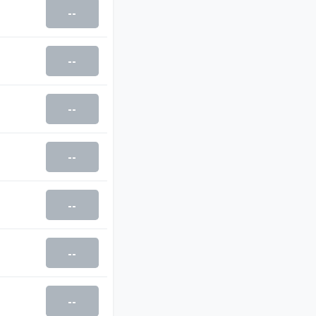
--
--
--
--
--
--
--