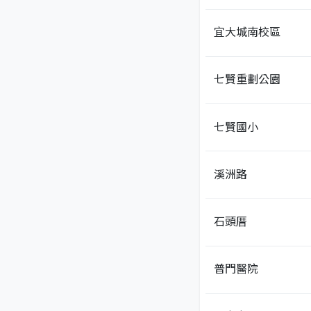
宜大城南校區
七賢重劃公園
七賢國小
溪洲路
石頭厝
普門醫院