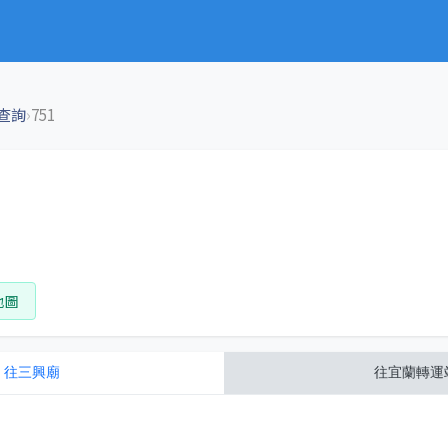
›
查詢
751
地圖
往
三興廟
往
宜蘭轉運