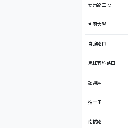
健康路二段
宜蘭大學
自強路口
嵐峰宜科路口
鎮興廟
進士里
南橋路