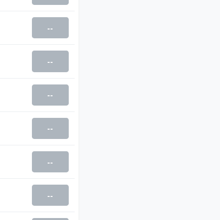
--
--
--
--
--
--