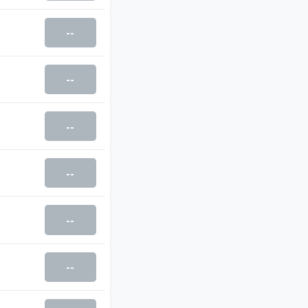
--
--
--
--
--
--