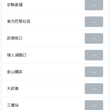
忠聯倉儲
--
東方巴黎社區
--
武嶺街口
--
情人湖路口
--
金山鐵店
--
大武崙
--
三層站
--