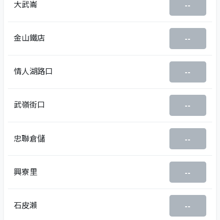
大武崙
--
金山鐵店
--
情人湖路口
--
武嶺街口
--
忠聯倉儲
--
興寮里
--
石皮瀨
--