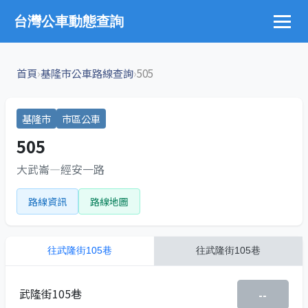
台灣公車動態查詢
›
›
首頁
基隆市公車路線查詢
505
基隆市
市區公車
505
大武崙—經安一路
路線資訊
路線地圖
往
武隆街105巷
往
武隆街105巷
武隆街105巷
--