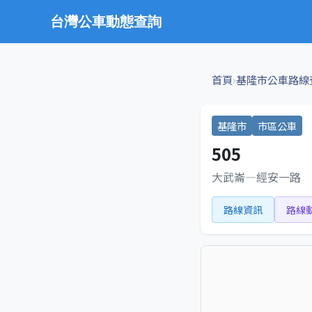
台灣公車動態查詢
›
首頁
基隆市公車路線
基隆市
市區公車
505
大武崙—經安一路
路線資訊
路線