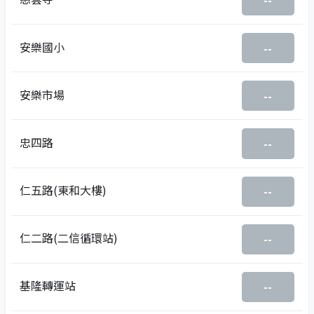
--
安樂國小
--
安樂市場
--
忠四路
--
仁五路(東和大樓)
--
仁二路(二信循環站)
--
基隆轉運站
--