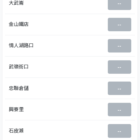
大武崙
--
金山鐵店
--
情人湖路口
--
武嶺街口
--
忠聯倉儲
--
興寮里
--
石皮瀨
--