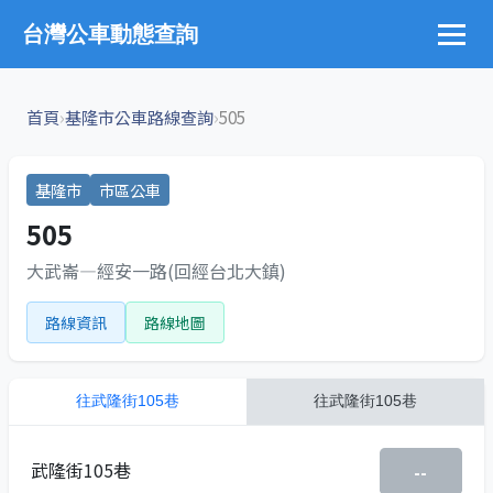
台灣公車動態查詢
›
›
首頁
基隆市公車路線查詢
505
基隆市
市區公車
505
大武崙—經安一路(回經台北大鎮)
路線資訊
路線地圖
往
武隆街105巷
往
武隆街105巷
武隆街105巷
--