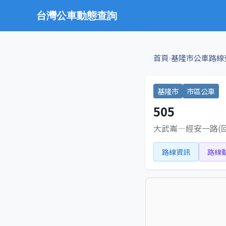
台灣公車動態查詢
›
首頁
基隆市公車路線
基隆市
市區公車
505
大武崙—經安一路(
路線資訊
路線