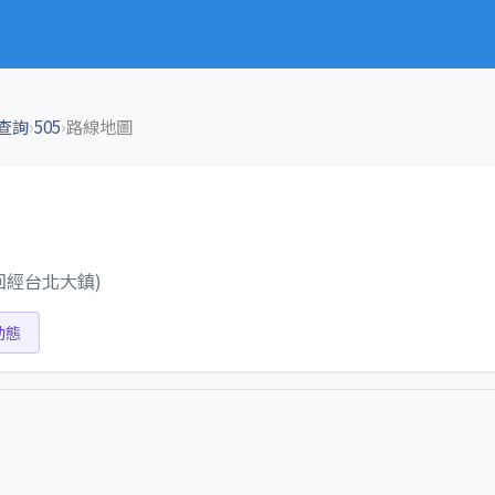
›
›
查詢
505
路線地圖
回經台北大鎮)
動態