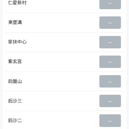
仁愛新村
--
東堡溝
--
家扶中心
--
紫玄宮
--
后盤山
--
后沙三
--
后沙二
--