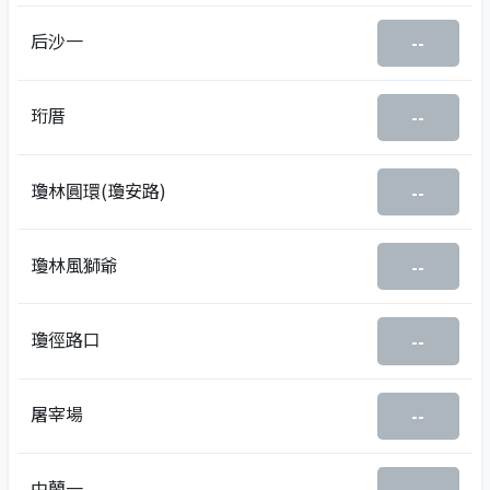
后沙一
--
珩厝
--
瓊林圓環(瓊安路)
--
瓊林風獅爺
--
瓊徑路口
--
屠宰場
--
中蘭一