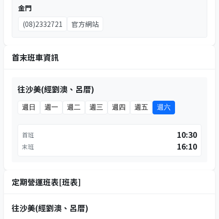
金門
(08)2332721
官方網站
首末班車資訊
往沙美(經劉澳、呂厝)
週日
週一
週二
週三
週四
週五
週六
10:30
首班
16:10
末班
定期營運班表[班表]
往沙美(經劉澳、呂厝)