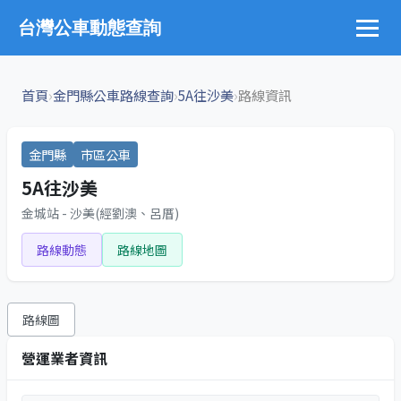
台灣公車動態查詢
›
›
›
首頁
金門縣公車路線查詢
5A往沙美
路線資訊
金門縣
市區公車
5A往沙美
金城站 - 沙美(經劉澳、呂厝)
路線動態
路線地圖
路線圖
營運業者資訊