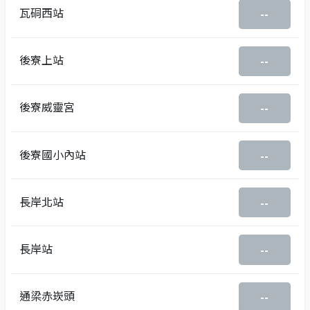
瓦硐西站
--
後寮上站
--
後寮威靈宮
--
後寮國小內站
--
長岸北站
--
長岸站
--
通梁赤崁頭
--