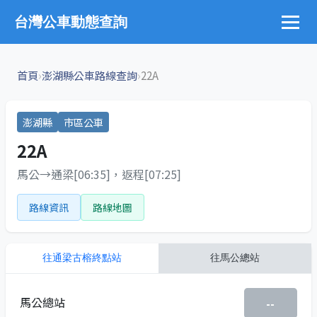
台灣公車動態查詢
›
›
首頁
澎湖縣公車路線查詢
22A
澎湖縣
市區公車
22A
馬公→通梁[06:35]，返程[07:25]
路線資訊
路線地圖
往
通梁古榕終點站
往
馬公總站
馬公總站
--