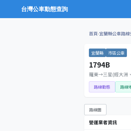
台灣公車動態查詢
›
首頁
宜蘭縣公車路線
宜蘭縣
市區公車
1794B
羅東→三星(經大洲
路線動態
路線
路線圖
營運業者資訊