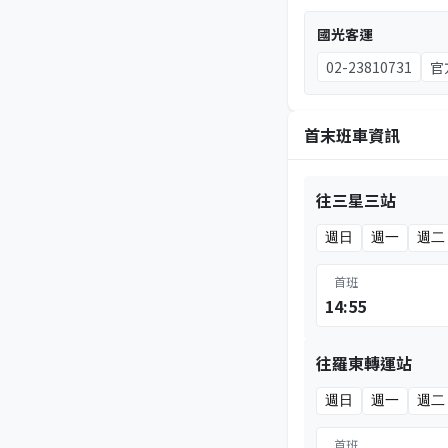
國光客運
02-23810731
官
首末班車資訊
往三星三站
週日
週一
週二
首班
14:55
往羅東轉運站
週日
週一
週二
首班