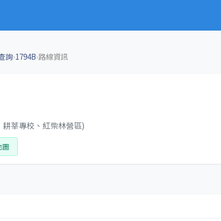
›
›
查詢
1794B
路線資訊
、耕莘專校、紅柴林營區)
地圖