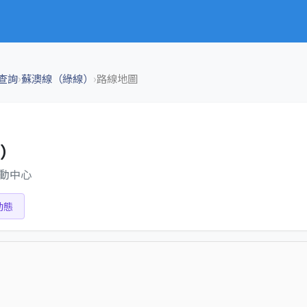
›
›
查詢
蘇澳線（綠線）
路線地圖
）
活動中心
動態