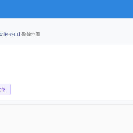
›
›
查詢
冬山1
路線地圖
動態