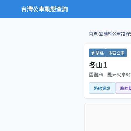
台灣公車動態查詢
›
首頁
宜蘭縣公車路線
宜蘭縣
市區公車
冬山1
國聖廟 - 羅東火車站
路線資訊
路線