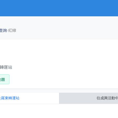
›
查詢
紅線
東轉運站
地圖
往
羅東轉運站
往
成興活動