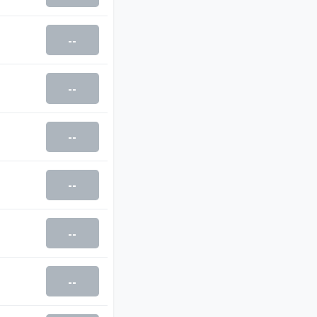
--
--
--
--
--
--