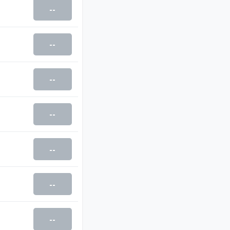
--
--
--
--
--
--
--