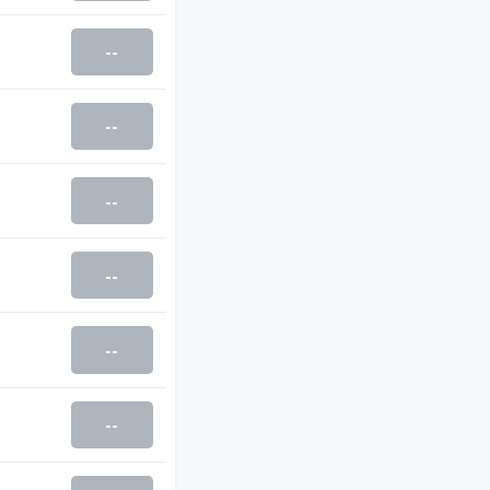
--
--
--
--
--
--