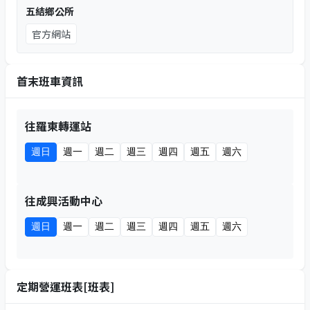
五結鄉公所
官方網站
首末班車資訊
往羅東轉運站
週日
週一
週二
週三
週四
週五
週六
往成興活動中心
週日
週一
週二
週三
週四
週五
週六
定期營運班表[班表]